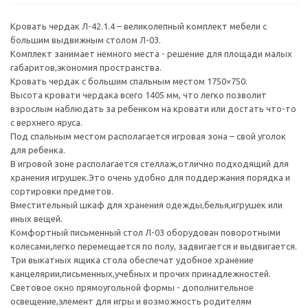
Кровать чердак Л-42.1.4 – великолепный комплект мебели с
большим выдвижным столом Л-03.
Комплект занимает немного места - решение для площади малых
габаритов,экономия пространства.
Кровать чердак с большим спальным местом 1750×750.
Высота кровати чердака всего 1405 мм, что легко позволит
взрослым наблюдать за ребенком на кровати или достать что-то
с верхнего яруса.
Под спальным местом располагается игровая зона – свой уголок
для ребенка.
В игровой зоне располагается стеллаж,отлично подходящий для
хранения игрушек.Это очень удобно для поддержания порядка и
сортировки предметов.
Вместительный шкаф для хранения одежды,белья,игрушек или
иных вещей.
Комфортный письменный стол Л-03 оборудован поворотными
колесами,легко перемещается по полу, задвигается и выдвигается.
Три выкатных ящика стола обеспечат удобное хранение
канцелярии,письменных,учебных и прочих принадлежностей.
Световое окно прямоугольной формы - дополнительное
освещение,элемент для игры и возможность родителям