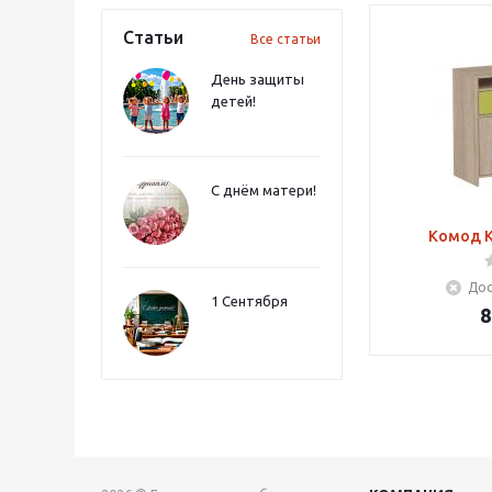
Статьи
Все статьи
День защиты
детей!
С днём матери!
Комод К
Дос
1 Сентября
8