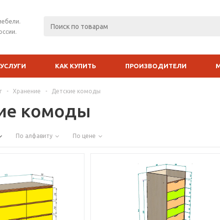
мебели.
оссии.
УСЛУГИ
КАК КУПИТЬ
ПРОИЗВОДИТЕЛИ
г
-
Хранение
-
Детские комоды
ие комоды
По алфавиту
По цене