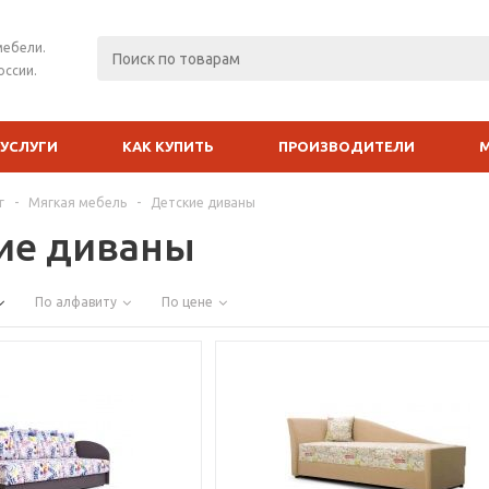
мебели.
оссии.
УСЛУГИ
КАК КУПИТЬ
ПРОИЗВОДИТЕЛИ
г
-
Мягкая мебель
-
Детские диваны
ие диваны
По алфавиту
По цене