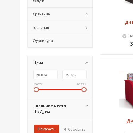
Услуги
Хранение
Див
Гостиная
До
Фурнитура
3
Цена
20 074
39 725
Спальное место
ШхД, см
Ди
Показать
Сбросить