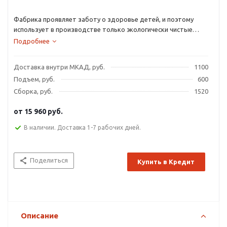
Фабрика проявляет заботу о здоровье детей, и поэтому
использует в производстве только экологически чистые
материалы. Экологичная мебель не вызывает аллергии и не
Подробнее
вредит здоровью.
Доставка внутри МКАД, руб.
1100
Подъем, руб.
600
Сборка, руб.
1520
от
15 960 руб.
В наличии. Доставка 1-7 рабочих дней.
Поделиться
Купить в Кредит
Описание