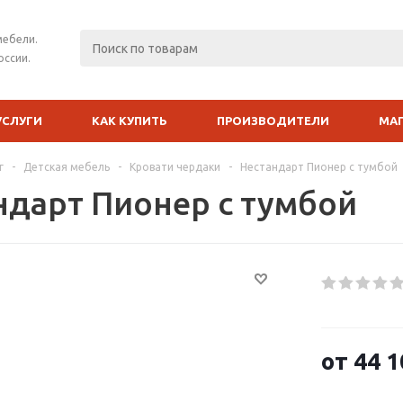
мебели.
оссии.
УСЛУГИ
КАК КУПИТЬ
ПРОИЗВОДИТЕЛИ
МА
г
-
Детская мебель
-
Кровати чердаки
-
Нестандарт Пионер с тумбой
ндарт Пионер с тумбой
от
44 1