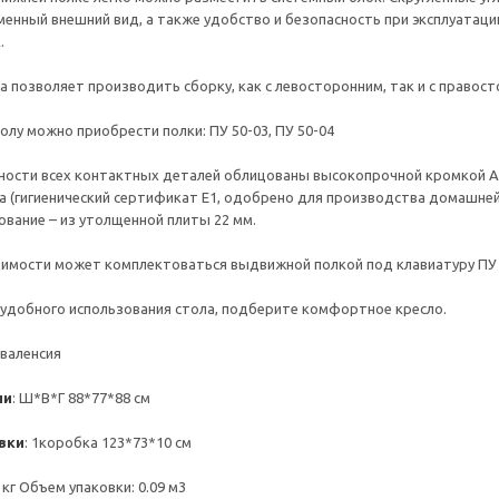
менный внешний вид, а также удобство и безопасность при эксплуатаци
.
а позволяет производить сборку, как с левосторонним, так и с право
олу можно приобрести полки: ПУ 50-03, ПУ 50-04
ности всех контактных деталей облицованы высокопрочной кромкой А
а (гигиенический сертификат Е1, одобрено для производства домашней,
ование – из утолщенной плиты 22 мм.
имости может комплектоваться выдвижной полкой под клавиатуру ПУ 5
удобного использования стола, подберите комфортное кресло.
х валенсия
ли
: Ш*В*Г 88*77*88 см
вки
: 1коробка 123*73*10 см
4 кг Объем упаковки: 0.09 м3