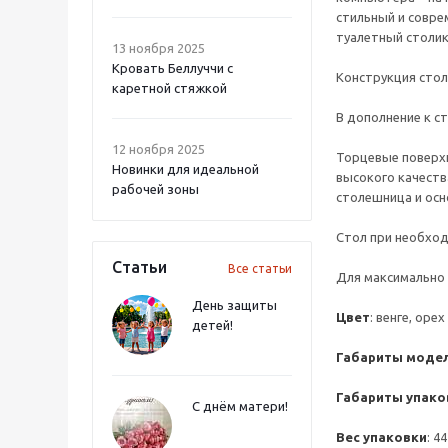
стильный и совре
туалетный столик
13 ноября 2025
Кровать Беллуччи с
Конструкция стол
каретной стяжкой
В дополнение к ст
12 ноября 2025
Торцевые поверх
Новинки для идеальной
высокого качеств
рабочей зоны
столешница и осн
Стол при необход
Статьи
Все статьи
Для максимально 
День защиты
Цвет
: венге, оре
детей!
Габариты моде
Габариты упако
С днём матери!
Вес упаковки
: 4