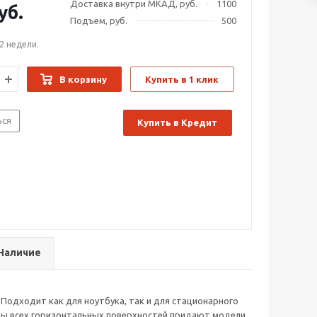
Доставка внутри МКАД, руб.
1100
уб.
Подъем, руб.
500
2 недели.
В корзину
Купить в 1 клик
ься
Купить в Кредит
Наличие
одходит как для ноутбука, так и для стационарного
глы всех горизонтальных поверхностей придают модели