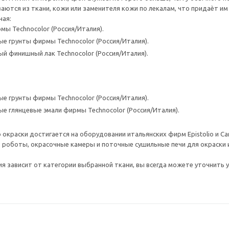
ваются из ткани, кожи или заменителя кожи по лекалам, что придаѐт и
ная:
мы Technocolor (Россия/Италия).
е грунты фирмы Technocolor (Россия/Италия).
й финишный лак Technocolor (Россия/Италия).
е грунты фирмы Technocolor (Россия/Италия).
е глянцевые эмали фирмы Technocolor (Россия/Италия).
 окраски достигается на оборудовании итальянских фирм Epistolio и C
оботы, окрасочные камеры и поточные сушильные печи для окраски и 
я зависит от категории выбранной ткани, вы всегда можете уточнить у