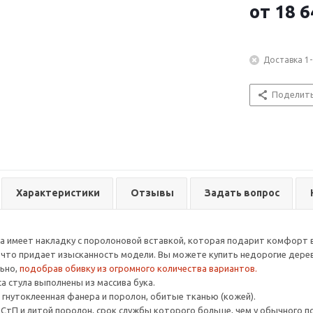
от
18 6
Доставка 1-
Поделит
Характеристики
Отзывы
Задать вопрос
а имеет накладку с поролоновой вставкой, которая подарит комфорт в
 что придает изысканность модели. Вы можете купить недорогие дерев
льно,
подобрав обивку из огромного количества вариантов.
са стула выполнены из массива бука.
- гнутоклеенная фанера и поролон, обитые тканью (кожей).
ДСтП и литой поролон, срок службы которого больше, чем у обычного п