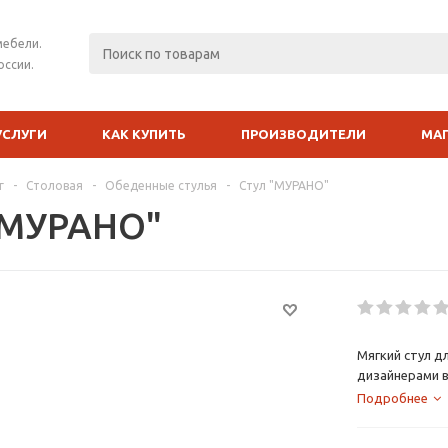
мебели.
оссии.
УСЛУГИ
КАК КУПИТЬ
ПРОИЗВОДИТЕЛИ
МА
г
-
Столовая
-
Обеденные стулья
-
Стул "МУРАНО"
"МУРАНО"
Мягкий стул д
дизайнерами в
доме.
Подробнее