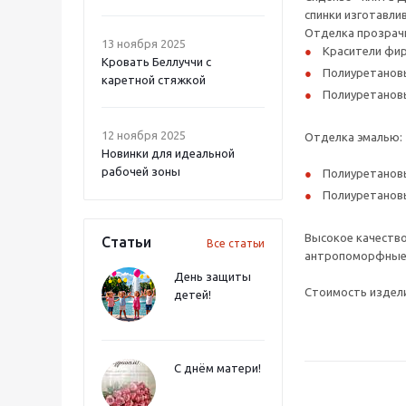
спинки изготавли
Отделка прозрач
13 ноября 2025
Красители фир
Кровать Беллуччи с
Полиуретановы
каретной стяжкой
Полиуретановы
12 ноября 2025
Отделка эмалью:
Новинки для идеальной
рабочей зоны
Полиуретановы
Полиуретановы
Высокое качество
Статьи
Все статьи
антропоморфные р
День защиты
Стоимость издели
детей!
С днём матери!