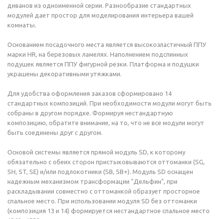
диванов из одноименной серии. Разнообразие стандартных
модулей дает простор для моделирования интерьера вашей
комнаты.
Основанием посадочного места является высокоэластичный ППУ
марки HR, на березовых ламелях. Наполнением подспинных
подушек является ППУ фигурной резки. Платформа и подушки
украшены декоративными утяжками.
Для удобства оформления заказов сформировано 14
стандартных композиций. При необходимости модули могут быть
собраны в другом порядке. Формируя нестандартную
композицию, обратите внимание, на то, что не все модули могут
быть соединены друг с другом.
Основой системы является прямой модуль SD, к которому
обязательно с обеих сторон пристыковываются оттоманки (SG,
SH, ST, SE) и/или подлокотники (SB, SB+). Модуль SD оснащен
надежным механизмом трансформации "Дельфин", при
раскладывании совместно с оттоманкой образует просторное
спальное место. При использовании модуля SD без оттоманки
(композиция 13 и 14) формируется нестандартное спальное место