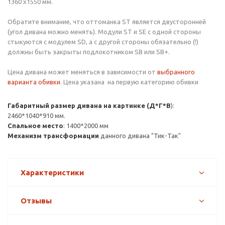
1360 х1550 мм.
Обратите внимание, что оттоманка ST является двусторонней
(угол дивана можно менять). Модули ST и SE с одной стороны
стыкуются с модулем SD, а с другой стороны обязательно (!)
должны быть закрыты подлокотником SB или SB+.
Цена дивана может меняться в зависимости от
выбранного
варианта обивки
. Цена указана на первую категорию обивки
Габаритный размер дивана на картинке (Д*Г*В
):
2460*1040*910 мм.
Спальное место
: 1400*2000 мм
Механизм трансформации
данного дивана "Тик-Так"
Характеристики
Отзывы