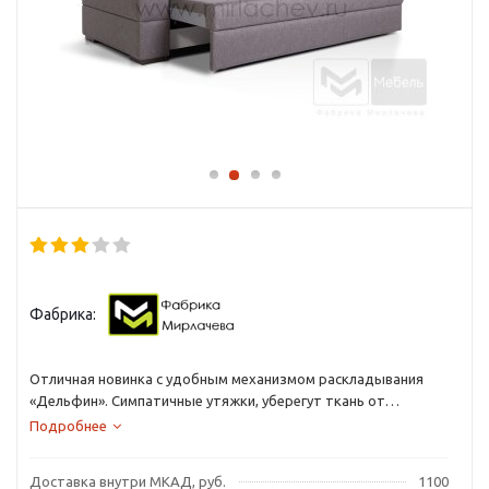
Фабрика:
Отличная новинка с удобным механизмом раскладывания
«Дельфин». Симпатичные утяжки, уберегут ткань от
деформации, а столики на подлокотниках сделают
Подробнее
времяпрепровождение на диване еще более комфортным.
Доставка внутри МКАД, руб.
1100