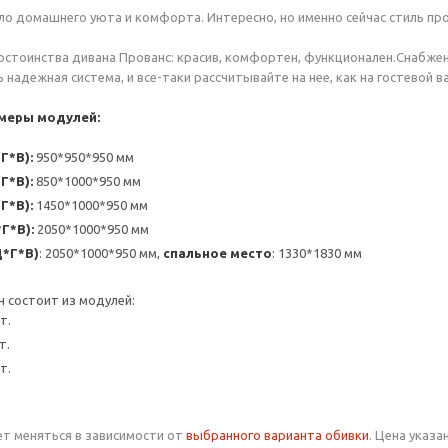
пло домашнего уюта и комфорта. Интересно, но именно сейчас стиль пр
остоинства дивана Прованс: красив, комфортен, функционален.Снабже
 надежная система, и все-таки рассчитывайте на нее, как на гостевой в
меры модулей:
Г*В):
950*950*950 мм
Г*В):
850*1000*950 мм
Г*В):
1450*1000*950 мм
Г*В):
2050*1000*950 мм
Д*Г*В)
: 2050*1000*950 мм,
спальное место
: 1330*1830 мм
н состоит из модулей:
т.
т.
т.
т меняться в зависимости от
выбранного варианта обивки
. Цена указ