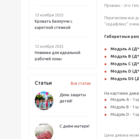
Прованс - это те
13 ноября 2025
Перечислим все д
Кровать Беллуччи с
"седафлекс" очень
каретной стяжкой
Габаритные раз
12 ноября 2025
Модуль A (Д*
Новинки для идеальной
Модуль B (Д*
рабочей зоны
Модуль C (Д*
Модуль D (Д*
Модуль DS (
Статьи
Все статьи
На картинке дива
День защиты
Модуль A - 1 ш
детей!
Модуль B - 1 ш
Модуль D - 1 ш
С днём матери!
Цена дивана може