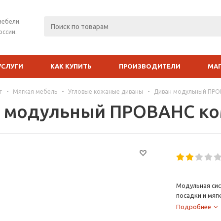
мебели.
оссии.
УСЛУГИ
КАК КУПИТЬ
ПРОИЗВОДИТЕЛИ
МА
г
-
Мягкая мебель
-
Угловые кожаные диваны
-
Диван модульный ПРО
 модульный ПРОВАНС ко
Модульная сис
посадки и мя
для отдыха.
Подробнее