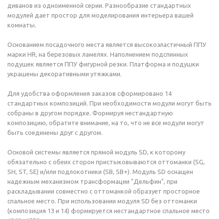
диванов из одноименной серии. Разнообразие стандартных
модулей дает простор для моделирования интерьера вашей
комнаты.
Основанием посадочного места является высокоэластичный ППУ
марки HR, на березовых ламелях. Наполнением подспинных
подушек является ППУ фигурной резки. Платформа и подушки
украшены декоративными утяжками.
Для удобства оформления заказов сформировано 14
стандартных композиций. При необходимости модули могут быть
собраны в другом порядке. Формируя нестандартную
композицию, обратите внимание, на то, что не все модули могут
быть соединены друг с другом.
Основой системы является прямой модуль SD, к которому
обязательно с обеих сторон пристыковываются оттоманки (SG,
SH, ST, SE) и/или подлокотники (SB, SB+). Модуль SD оснащен
надежным механизмом трансформации "Дельфин", при
раскладывании совместно с оттоманкой образует просторное
спальное место. При использовании модуля SD без оттоманки
(композиция 13 и 14) формируется нестандартное спальное место