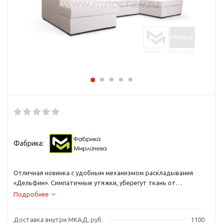
Фабрика:
Отличная новинка с удобным механизмом раскладывания
«Дельфин». Симпатичные утяжки, уберегут ткань от
деформации, а столики на подлокотниках сделают
Подробнее
времяпрепровождение на диване еще более комфортным.
Доставка внутри МКАД, руб.
1100