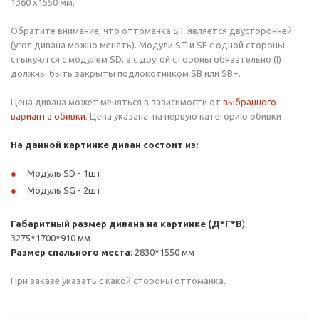
1360 х1550 мм.
Обратите внимание, что оттоманка ST является двусторонней
(угол дивана можно менять). Модули ST и SE с одной стороны
стыкуются с модулем SD, а с другой стороны обязательно (!)
должны быть закрыты подлокотником SB или SB+.
Цена дивана может меняться в зависимости от
выбранного
варианта обивки
. Цена указана на первую категорию обивки
На данной картинке диван состоит из:
Модуль SD - 1шт.
Модуль SG - 2шт.
Габаритный размер дивана на картинке (Д*Г*В
):
3275*1700*910 мм
Размер спального места
: 2830*1550 мм
При заказе указать с какой стороны оттоманка.