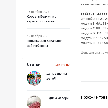
значительно сэко
13 ноября 2025
Габаритные ра
Кровать Беллуччи с
угловой модуль А: 
каретной стяжкой
модуль B: 66 х 58 х
модуль C: 88 х 58 х
модуль D: 110 х 58 
12 ноября 2025
модуль E: 132 х 58 
Новинки для идеальной
модуль F: 154 х 58 
рабочей зоны
Цена дивана може
Статьи
Все статьи
День защиты
детей!
Похожие тов
С днём матери!