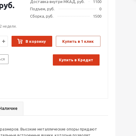
Доставка внутри МКАД, руб.
1100
руб.
Подъем, руб.
0
Сборка, руб.
1500
2 недели.
В корзину
Купить в 1 клик
ься
Купить в Кредит
Наличие
 размеров. Высокие металлические опоры придают
тительные встроенные ящики, которые позволят