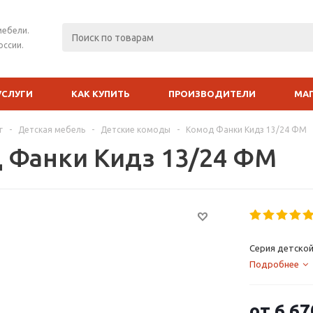
мебели.
оссии.
УСЛУГИ
КАК КУПИТЬ
ПРОИЗВОДИТЕЛИ
МА
г
-
Детская мебель
-
Детские комоды
-
Комод Фанки Кидз 13/24 ФМ
 Фанки Кидз 13/24 ФМ
Серия детской
Подробнее
от
6 67