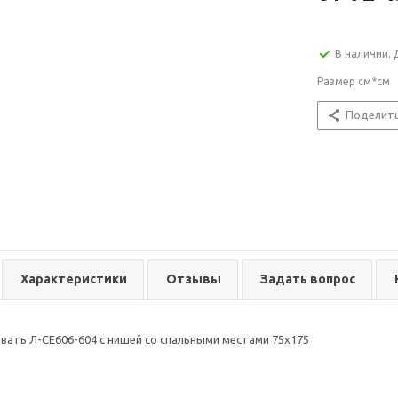
В наличии. 
Размер см*см
Поделит
Характеристики
Отзывы
Задать вопрос
вать Л-CE606-604 с нишей со спальными местами 75х175