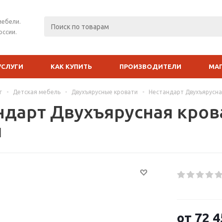
мебели.
оссии.
УСЛУГИ
КАК КУПИТЬ
ПРОИЗВОДИТЕЛИ
МА
г
-
Детская мебель
-
Двухъярусные кровати
-
Нестандарт Двухъярусна
ндарт Двухъярусная крова
й
от
72 4