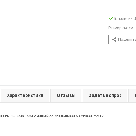
В наличии. 
Размер см*см
Поделит
Характеристики
Отзывы
Задать вопрос
вать Л-CE606-604 с нишей со спальными местами 75х175