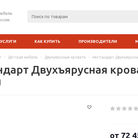
мебели.
оссии.
УСЛУГИ
КАК КУПИТЬ
ПРОИЗВОДИТЕЛИ
г
-
Детская мебель
-
Двухъярусные кровати
-
Нестандарт Двухъярусна
ндарт Двухъярусная крова
й
от
72 4