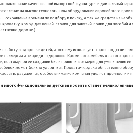
использование качественной импортной фурнитуры и длительный гаран
готовление на высокотехнологичном оборудовании европейского прои
 – сокращение времени по подбору и поиску, а так же средств на нео
 кроватку, комод для вещей, столик для занятий, полки для пособий и 
ественно дороже.)
т заботу о здоровье детей, и поэтому использует в производстве тол
ет аллергии и не вредит здоровью. Кроме того, мебель от этого произ
и, поэтому при ее создании были приняты все меры для уменьшения ее
 ребенок может больно удариться. Кровати-чердаки обязательно обор
с кровати. разумеется, особое внимание компания уделяет прочности и
 и многофункциональная детская кровать станет великолепны