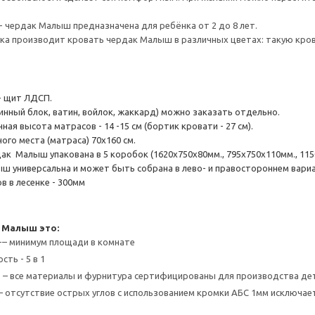
- чердак Малыш предназначена для ребёнка от 2 до 8 лет.
а производит кровать чердак Малыш в различных цветах: такую крова
- щит ЛДСП.
инный блок, ватин, войлок, жаккард) можно заказать отдельно.
ая высота матрасов - 14 -15 см (бортик кровати - 27 см).
ого места (матраса) 70х160 см.
к Малыш упакована в 5 коробок (1620х750х80мм., 795х750х110мм., 1150х7
ш универсальна и может быть собрана в лево- и правостороннем вари
в в лесенке - 300мм
 Малыш это:
-– минимум площади в комнате
ть - 5 в 1
 – все материалы и фурнитура сертифицированы для производства де
– отсутствие острых углов с использованием кромки АБС 1мм исключа