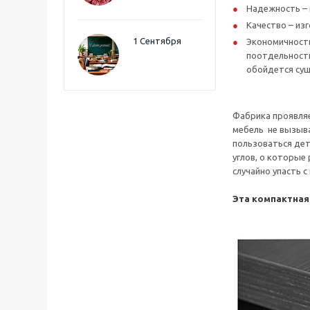
Надежность – 
Качество – из
1 Сентября
Экономичность
поотдельности
обойдется сущ
Фабрика проявляе
мебель не вызыва
пользоваться дет
углов, о которые
случайно упасть 
Эта компактная