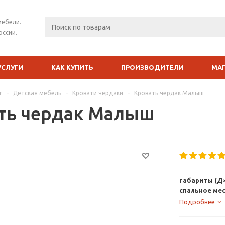
мебели.
оссии.
УСЛУГИ
КАК КУПИТЬ
ПРОИЗВОДИТЕЛИ
МА
г
-
Детская мебель
-
Кровати чердаки
-
Кровать чердак Малыш
ть чердак Малыш
габариты (Д×
спальное ме
Подробнее