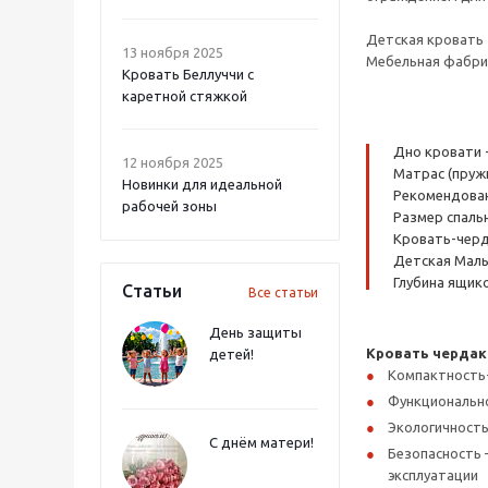
Детская кровать 
13 ноября 2025
Мебельная фабрик
Кровать Беллуччи с
каретной стяжкой
Дно кровати 
12 ноября 2025
Матрас (пруж
Новинки для идеальной
Рекомендованн
рабочей зоны
Размер спальн
Кровать-черда
Детская Малы
Глубина ящико
Статьи
Все статьи
День защиты
Кровать чердак
детей!
Компактность
Функциональнос
Экологичность
С днём матери!
Безопасность 
эксплуатации