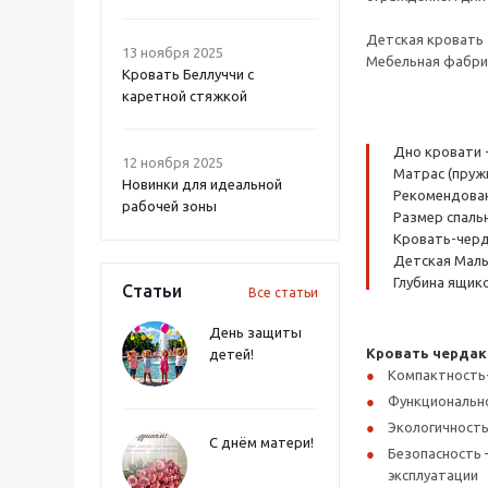
Детская кровать 
13 ноября 2025
Мебельная фабрик
Кровать Беллуччи с
каретной стяжкой
Дно кровати 
12 ноября 2025
Матрас (пруж
Новинки для идеальной
Рекомендованн
рабочей зоны
Размер спальн
Кровать-черда
Детская Малы
Глубина ящико
Статьи
Все статьи
День защиты
Кровать чердак
детей!
Компактность
Функциональнос
Экологичность
С днём матери!
Безопасность 
эксплуатации