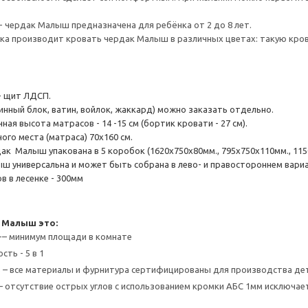
- чердак Малыш предназначена для ребёнка от 2 до 8 лет.
а производит кровать чердак Малыш в различных цветах: такую крова
- щит ЛДСП.
инный блок, ватин, войлок, жаккард) можно заказать отдельно.
ая высота матрасов - 14 -15 см (бортик кровати - 27 см).
ого места (матраса) 70х160 см.
к Малыш упакована в 5 коробок (1620х750х80мм., 795х750х110мм., 1150х7
ш универсальна и может быть собрана в лево- и правостороннем вари
в в лесенке - 300мм
 Малыш это:
-– минимум площади в комнате
ть - 5 в 1
 – все материалы и фурнитура сертифицированы для производства де
– отсутствие острых углов с использованием кромки АБС 1мм исключа