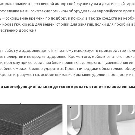
использование качественной импортной фурнитуры и длительный гаран
готовление на высокотехнологичном оборудовании европейского прои
 – сокращение времени по подбору и поиску, а так же средств на нео
 кроватку, комод для вещей, столик для занятий, полки для пособий и 
ественно дороже.)
т заботу о здоровье детей, и поэтому использует в производстве тол
ет аллергии и не вредит здоровью. Кроме того, мебель от этого произ
и, поэтому при ее создании были приняты все меры для уменьшения ее
 ребенок может больно удариться. Кровати-чердаки обязательно обор
с кровати. разумеется, особое внимание компания уделяет прочности и
 и многофункциональная детская кровать станет великолепны