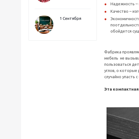
Надежность – 
Качество – из
1 Сентября
Экономичность
поотдельности
обойдется сущ
Фабрика проявляе
мебель не вызыва
пользоваться дет
углов, о которые
случайно упасть 
Эта компактная