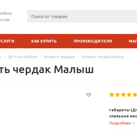
мебели.
оссии.
УСЛУГИ
КАК КУПИТЬ
ПРОИЗВОДИТЕЛИ
МА
г
-
Детская мебель
-
Кровати чердаки
-
Кровать чердак Малыш
ть чердак Малыш
габариты (Д×
спальное ме
Подробнее