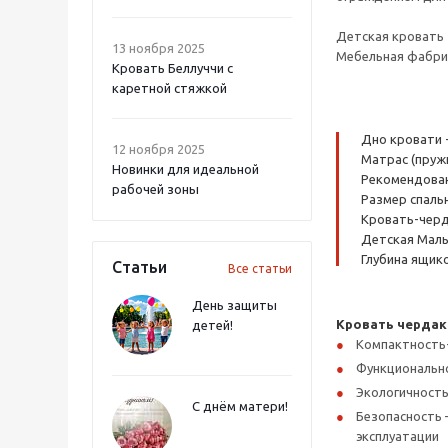
Детская кровать 
13 ноября 2025
Мебельная фабрик
Кровать Беллуччи с
каретной стяжкой
Дно кровати 
12 ноября 2025
Матрас (пруж
Новинки для идеальной
Рекомендованн
рабочей зоны
Размер спальн
Кровать-черда
Детская Малы
Глубина ящико
Статьи
Все статьи
День защиты
Кровать чердак
детей!
Компактность
Функциональнос
Экологичность
С днём матери!
Безопасность 
эксплуатации