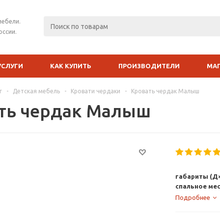
мебели.
оссии.
УСЛУГИ
КАК КУПИТЬ
ПРОИЗВОДИТЕЛИ
МА
г
-
Детская мебель
-
Кровати чердаки
-
Кровать чердак Малыш
ть чердак Малыш
габариты (Д×
спальное ме
Подробнее