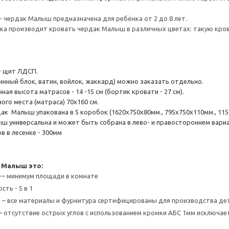
- чердак Малыш предназначена для ребёнка от 2 до 8 лет.
а производит кровать чердак Малыш в различных цветах: такую крова
- щит ЛДСП.
инный блок, ватин, войлок, жаккард) можно заказать отдельно.
ая высота матрасов - 14 -15 см (бортик кровати - 27 см).
ого места (матраса) 70х160 см.
к Малыш упакована в 5 коробок (1620х750х80мм., 795х750х110мм., 1150х7
ш универсальна и может быть собрана в лево- и правостороннем вари
в в лесенке - 300мм
 Малыш это:
-– минимум площади в комнате
ть - 5 в 1
 – все материалы и фурнитура сертифицированы для производства де
– отсутствие острых углов с использованием кромки АБС 1мм исключа