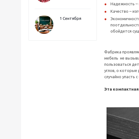
Надежность – 
Качество – из
1 Сентября
Экономичность
поотдельности
обойдется сущ
Фабрика проявляе
мебель не вызыва
пользоваться дет
углов, о которые
случайно упасть 
Эта компактная