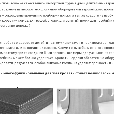
использование качественной импортной фурнитуры и длительный гаран
готовление на высокотехнологичном оборудовании европейского прои
 – сокращение времени по подбору и поиску, а так же средств на нео
 кроватку, комод для вещей, столик для занятий, полки для пособий и 
ественно дороже.)
т заботу о здоровье детей, и поэтому использует в производстве тол
ет аллергии и не вредит здоровью. Кроме того, мебель от этого произ
и, поэтому при ее создании были приняты все меры для уменьшения ее
 ребенок может больно удариться. Кровати-чердаки обязательно обор
с кровати. разумеется, особое внимание компания уделяет прочности и
 и многофункциональная детская кровать станет великолепны