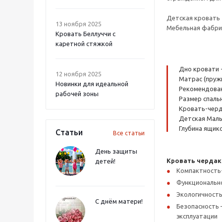
Детская кровать 
13 ноября 2025
Мебельная фабрик
Кровать Беллуччи с
каретной стяжкой
Дно кровати 
12 ноября 2025
Матрас (пруж
Новинки для идеальной
Рекомендованн
рабочей зоны
Размер спальн
Кровать-черда
Детская Малы
Глубина ящико
Статьи
Все статьи
День защиты
Кровать чердак
детей!
Компактность
Функциональнос
Экологичность
С днём матери!
Безопасность 
эксплуатации