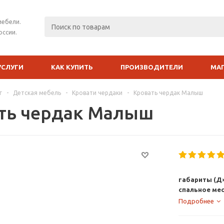
мебели.
оссии.
УСЛУГИ
КАК КУПИТЬ
ПРОИЗВОДИТЕЛИ
МА
г
-
Детская мебель
-
Кровати чердаки
-
Кровать чердак Малыш
ть чердак Малыш
габариты (Д×
спальное ме
Подробнее