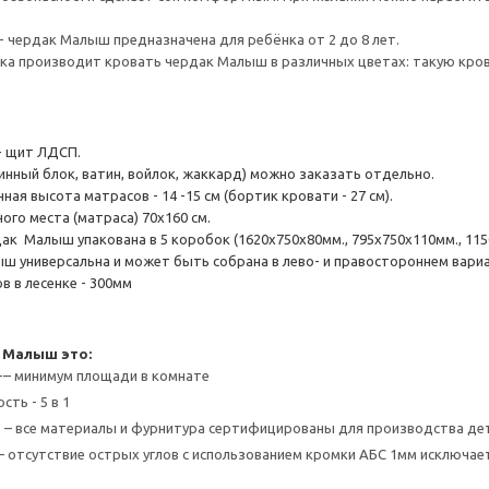
- чердак Малыш предназначена для ребёнка от 2 до 8 лет.
а производит кровать чердак Малыш в различных цветах: такую крова
- щит ЛДСП.
инный блок, ватин, войлок, жаккард) можно заказать отдельно.
ая высота матрасов - 14 -15 см (бортик кровати - 27 см).
ого места (матраса) 70х160 см.
к Малыш упакована в 5 коробок (1620х750х80мм., 795х750х110мм., 1150х7
ш универсальна и может быть собрана в лево- и правостороннем вари
в в лесенке - 300мм
 Малыш это:
-– минимум площади в комнате
ть - 5 в 1
 – все материалы и фурнитура сертифицированы для производства де
– отсутствие острых углов с использованием кромки АБС 1мм исключа