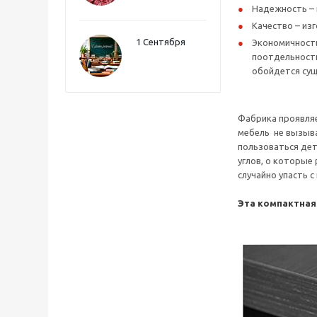
Надежность – 
Качество – из
1 Сентября
Экономичность
поотдельности
обойдется сущ
Фабрика проявляе
мебель не вызыва
пользоваться дет
углов, о которые
случайно упасть 
Эта компактная