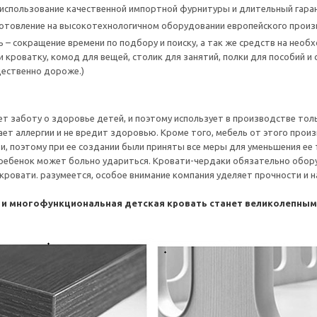
использование качественной импортной фурнитуры и длительный гаран
готовление на высокотехнологичном оборудовании европейского прои
 – сокращение времени по подбору и поиску, а так же средств на нео
 кроватку, комод для вещей, столик для занятий, полки для пособий и 
ественно дороже.)
т заботу о здоровье детей, и поэтому использует в производстве тол
ет аллергии и не вредит здоровью. Кроме того, мебель от этого произ
и, поэтому при ее создании были приняты все меры для уменьшения ее
 ребенок может больно удариться. Кровати-чердаки обязательно обор
с кровати. разумеется, особое внимание компания уделяет прочности и
 и многофункциональная детская кровать станет великолепны