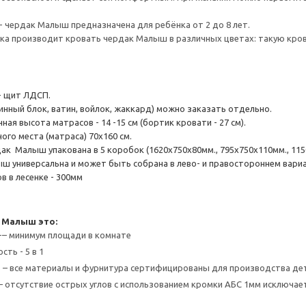
- чердак Малыш предназначена для ребёнка от 2 до 8 лет.
а производит кровать чердак Малыш в различных цветах: такую крова
- щит ЛДСП.
инный блок, ватин, войлок, жаккард) можно заказать отдельно.
ая высота матрасов - 14 -15 см (бортик кровати - 27 см).
ого места (матраса) 70х160 см.
к Малыш упакована в 5 коробок (1620х750х80мм., 795х750х110мм., 1150х7
ш универсальна и может быть собрана в лево- и правостороннем вари
в в лесенке - 300мм
 Малыш это:
-– минимум площади в комнате
ть - 5 в 1
 – все материалы и фурнитура сертифицированы для производства де
– отсутствие острых углов с использованием кромки АБС 1мм исключа