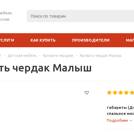
мебели.
оссии.
УСЛУГИ
КАК КУПИТЬ
ПРОИЗВОДИТЕЛИ
МА
г
-
Детская мебель
-
Кровати чердаки
-
Кровать чердак Малыш
ть чердак Малыш
габариты (Д×
спальное ме
Подробнее