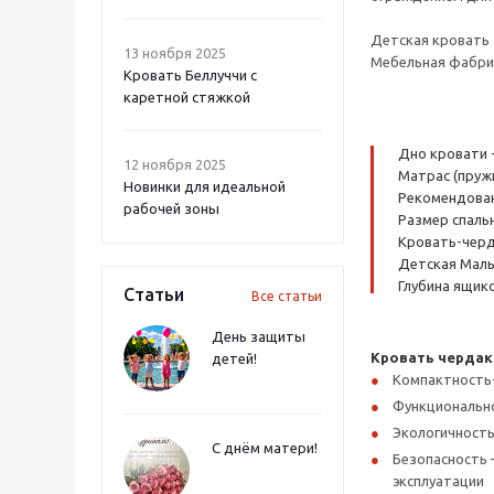
Детская кровать 
13 ноября 2025
Мебельная фабрик
Кровать Беллуччи с
каретной стяжкой
Дно кровати 
12 ноября 2025
Матрас (пруж
Новинки для идеальной
Рекомендованн
рабочей зоны
Размер спальн
Кровать-черда
Детская Малы
Глубина ящико
Статьи
Все статьи
День защиты
Кровать чердак
детей!
Компактность
Функциональнос
Экологичность
С днём матери!
Безопасность 
эксплуатации