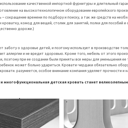
использование качественной импортной фурнитуры и длительный гаран
готовление на высокотехнологичном оборудовании европейского прои
 – сокращение времени по подбору и поиску, а так же средств на нео
 кроватку, комод для вещей, столик для занятий, полки для пособий и 
ественно дороже.)
т заботу о здоровье детей, и поэтому использует в производстве тол
ет аллергии и не вредит здоровью. Кроме того, мебель от этого произ
и, поэтому при ее создании были приняты все меры для уменьшения ее
 ребенок может больно удариться. Кровати-чердаки обязательно обор
с кровати. разумеется, особое внимание компания уделяет прочности и
 и многофункциональная детская кровать станет великолепны