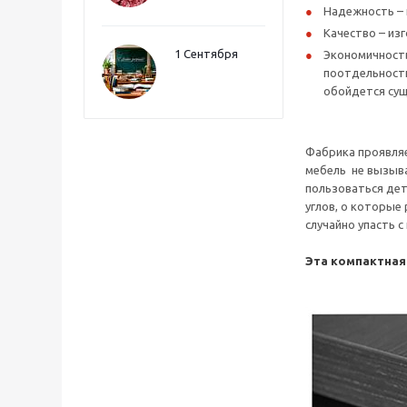
Надежность – 
Качество – из
1 Сентября
Экономичность
поотдельности
обойдется сущ
Фабрика проявляе
мебель не вызыва
пользоваться дет
углов, о которые
случайно упасть 
Эта компактная