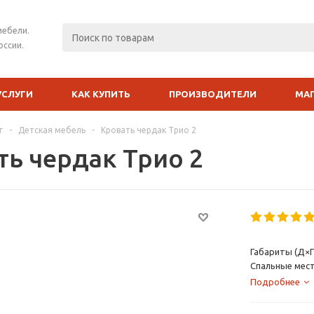
мебели.
оссии.
УСЛУГИ
КАК КУПИТЬ
ПРОИЗВОДИТЕЛИ
МА
г
-
Детская мебель
-
Кровать чердак Трио 2
ть чердак Трио 2
Габариты (Д×Г
Спальные мест
Подробнее