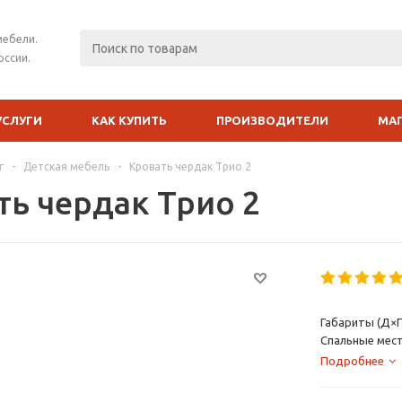
мебели.
оссии.
УСЛУГИ
КАК КУПИТЬ
ПРОИЗВОДИТЕЛИ
МА
г
-
Детская мебель
-
Кровать чердак Трио 2
ть чердак Трио 2
Габариты (Д×Г
Спальные мест
Подробнее