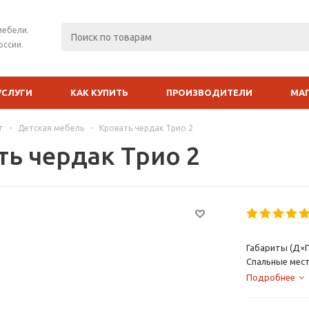
мебели.
оссии.
УСЛУГИ
КАК КУПИТЬ
ПРОИЗВОДИТЕЛИ
МА
г
-
Детская мебель
-
Кровать чердак Трио 2
ть чердак Трио 2
Габариты (Д×Г
Спальные мест
Подробнее